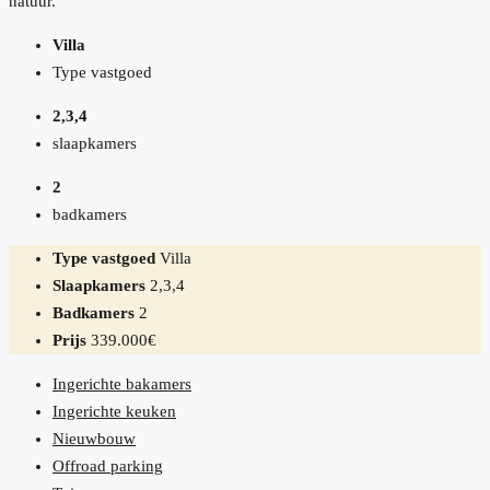
natuur.
Villa
Type vastgoed
2,3,4
slaapkamers
2
badkamers
Type vastgoed
Villa
Slaapkamers
2,3,4
Badkamers
2
Prijs
339.000€
Ingerichte bakamers
Ingerichte keuken
Nieuwbouw
Offroad parking