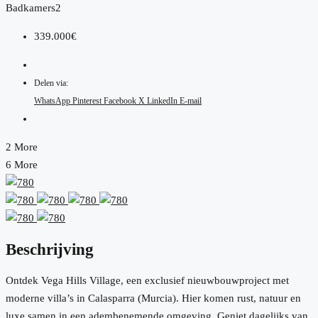
Badkamers
2
339.000€
Delen via:
WhatsApp
Pinterest
Facebook
X
LinkedIn
E-mail
2 More
6 More
Beschrijving
Ontdek Vega Hills Village, een exclusief nieuwbouwproject met
moderne villa’s in Calasparra (Murcia). Hier komen rust, natuur en
luxe samen in een adembenemende omgeving. Geniet dagelijks van