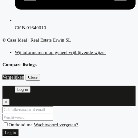
Cif B-01640010
© Casa Ideal | Real Estate Erwin SL
Wij informeren u op geheel vrijblijvende wijze.
Compare listings
Vergelijken
Close
Log in
×
Onthoud me
Wachtwoord vergeten?
Log in